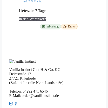
inkl. 7 % MwSt.
Lieferzeit:
7 Tage
In den Warenkorb
🏪
🛵
Abholung
Kurier
Vanilla Instinct GmbH & Co. KG
Deltastraße 12
27721 Ritterhude
(Zufahrt über die Neue Landstraße)
Telefon: 04292 471 6546
E-Mail: order@vanillainstinct.de