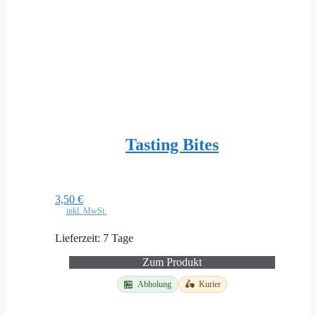
Tasting Bites
3,50
€
inkl. MwSt.
Lieferzeit:
7 Tage
Zum Produkt
Dieses
🏪
🛵
Abholung
Kurier
Produkt
weist
mehrere