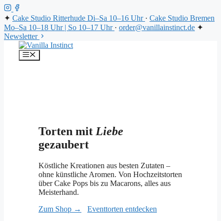
✦
Cake Studio Ritterhude
Di–Sa 10–16 Uhr
·
Cake Studio Bremen
Mo–Sa 10–18 Uhr | So 10–17 Uhr
·
order@vanillainstinct.de
✦
Newsletter
Zum
Inhalt
Menü
springen
Torten mit
Liebe
gezaubert
Köstliche Kreationen aus besten Zutaten –
ohne künstliche Aromen. Von Hochzeitstorten
über Cake Pops bis zu Macarons, alles aus
Meisterhand.
Zum Shop →
Eventtorten entdecken