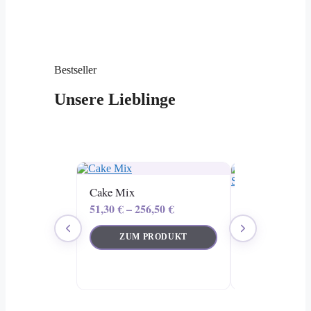
Bestseller
Unsere Lieblinge
Cake Mix
Macaron Versa
51,30
€
–
256,50
€
Signature Box
29,90
€
ZUM PRODUKT
IN DEN W