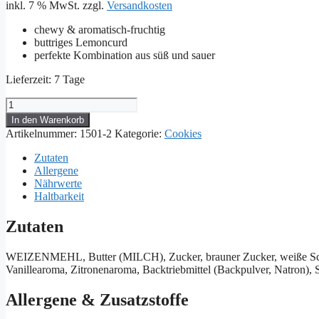
inkl. 7 % MwSt.
zzgl.
Versandkosten
chewy & aromatisch-fruchtig
buttriges Lemoncurd
perfekte Kombination aus süß und sauer
Lieferzeit:
7 Tage
Lemon-
White
In den Warenkorb
Choc
Artikelnummer:
1501-2
Kategorie:
Cookies
Cookie
Menge
Zutaten
Allergene
Nährwerte
Haltbarkeit
Zutaten
WEIZENMEHL, Butter (MILCH), Zucker, brauner Zucker, weiße Sc
Vanillearoma, Zitronenaroma, Backtriebmittel (Backpulver, Natron), S
Allergene & Zusatzstoffe