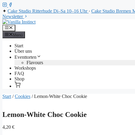
✦
Cake Studio Ritterhude
Di–Sa 10–16 Uhr
·
Cake Studio Bremen
M
Newsletter
Zum
Inhalt
Menü
springen
Menü
Start
Über uns
Eventtorten
Flavours
Workshops
FAQ
Shop
Start
/
Cookies
/ Lemon-White Choc Cookie
Lemon-White Choc Cookie
4,20
€