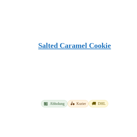
Salted Caramel Cookie
🏪
🛵
🚚
Abholung
Kurier
DHL