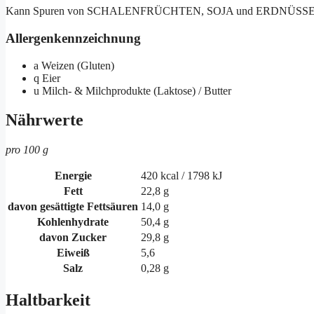
Kann Spuren von SCHALENFRÜCHTEN, SOJA und ERDNÜSSEN 
Allergenkennzeichnung
a
Weizen (Gluten)
q
Eier
u
Milch- & Milchprodukte (Laktose) / Butter
Nährwerte
pro 100 g
Energie
420 kcal / 1798 kJ
Fett
22,8 g
davon gesättigte Fettsäuren
14,0 g
Kohlenhydrate
50,4 g
davon Zucker
29,8 g
Eiweiß
5,6
Salz
0,28 g
Haltbarkeit