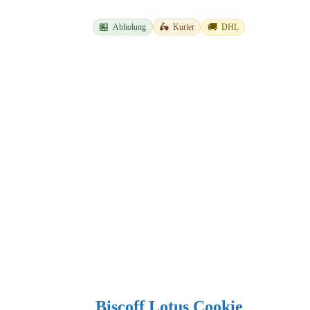
🏪
🛵
🚚
Abholung
Kurier
DHL
Biscoff Lotus Cookie