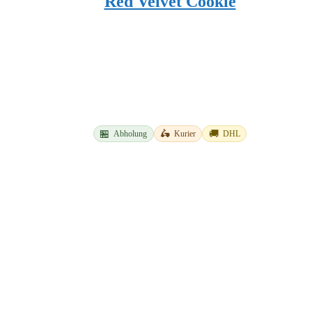
Red Velvet Cookie
🏪
🛵
🚚
Abholung
Kurier
DHL