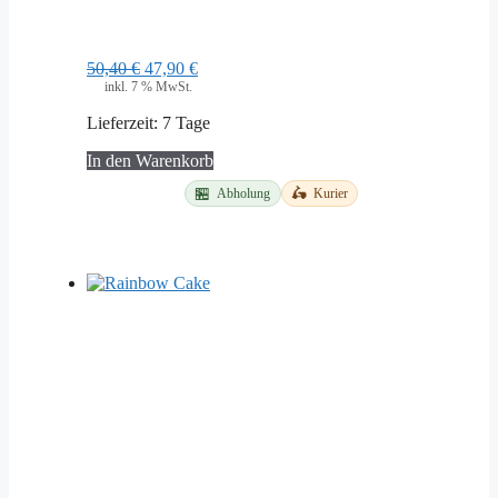
Ursprünglicher
Aktueller
50,40
€
47,90
€
Preis
Preis
inkl. 7 % MwSt.
war:
ist:
Lieferzeit:
7 Tage
50,40 €
47,90 €.
In den Warenkorb
🏪
🛵
Abholung
Kurier