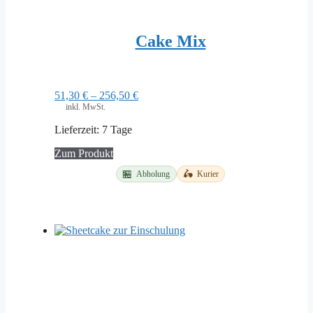
Cake Mix
51,30
€
–
256,50
€
inkl. MwSt.
Lieferzeit:
7 Tage
Dieses
Zum Produkt
Produkt
🏪
🛵
Abholung
Kurier
weist
mehrere
Varianten
auf.
Die
Optionen
können
auf
der
Produktseite
gewählt