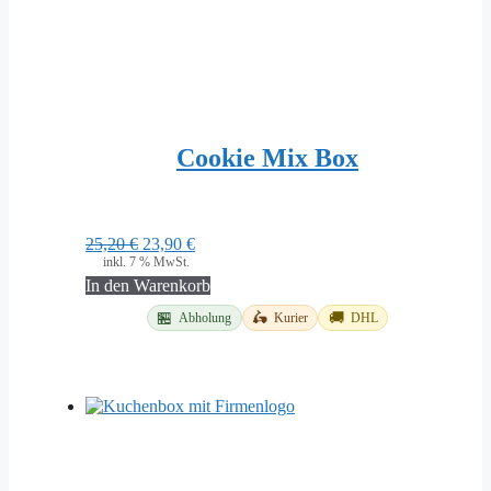
Cookie Mix Box
Ursprünglicher
Aktueller
25,20
€
23,90
€
Preis
Preis
inkl. 7 % MwSt.
war:
ist:
In den Warenkorb
25,20 €
23,90 €.
🏪
🛵
🚚
Abholung
Kurier
DHL