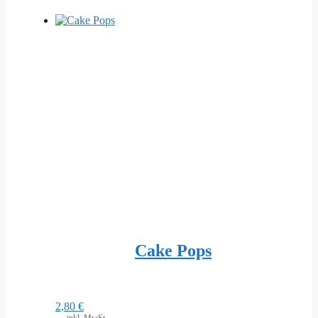
Cake Pops
2,80
€
inkl. MwSt.