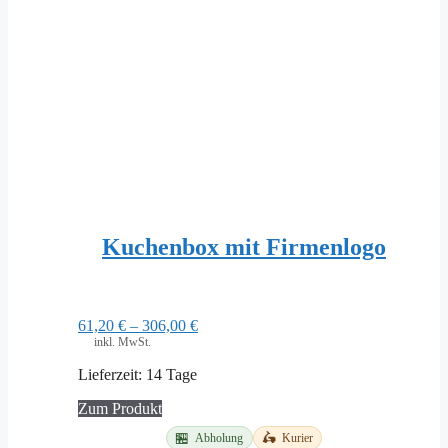
Kuchenbox mit Firmenlogo
61,20
€
–
306,00
€
inkl. MwSt.
Lieferzeit:
14 Tage
Dieses
Zum Produkt
Produkt
🏪
🛵
Abholung
Kurier
weist