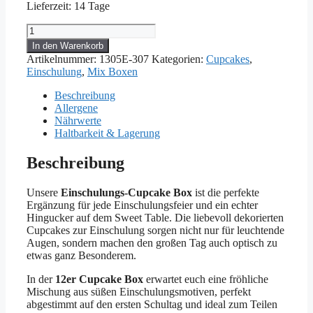
Lieferzeit:
14 Tage
Cupcakes
zur
In den Warenkorb
Einschulung
Artikelnummer:
1305E-307
Kategorien:
Cupcakes
,
Menge
Einschulung
,
Mix Boxen
Beschreibung
Allergene
Nährwerte
Haltbarkeit & Lagerung
Beschreibung
Unsere
Einschulungs-Cupcake Box
ist die perfekte
Ergänzung für jede Einschulungsfeier und ein echter
Hingucker auf dem Sweet Table. Die liebevoll dekorierten
Cupcakes zur Einschulung sorgen nicht nur für leuchtende
Augen, sondern machen den großen Tag auch optisch zu
etwas ganz Besonderem.
In der
12er Cupcake Box
erwartet euch eine fröhliche
Mischung aus süßen Einschulungsmotiven, perfekt
abgestimmt auf den ersten Schultag und ideal zum Teilen