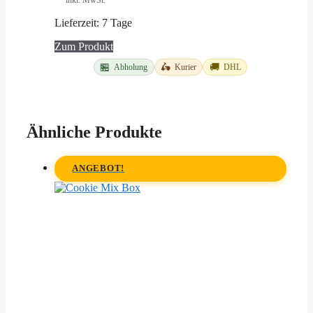
Lieferzeit:
7 Tage
Dieses
Zum Produkt
Produkt
🏪
🛵
🚚
Abholung
Kurier
DHL
weist
mehrere
Varianten
auf.
Die
Ähnliche Produkte
Optionen
können
auf
ANGEBOT!
der
Produktseite
gewählt
werden