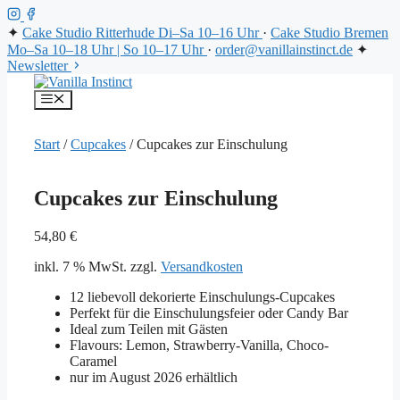
✦
Cake Studio Ritterhude
Di–Sa 10–16 Uhr
·
Cake Studio Bremen
Mo–Sa 10–18 Uhr | So 10–17 Uhr
·
order@vanillainstinct.de
✦
Newsletter
Zum
Inhalt
Menü
springen
Start
/
Cupcakes
/ Cupcakes zur Einschulung
Cupcakes zur Einschulung
54,80
€
inkl. 7 % MwSt.
zzgl.
Versandkosten
12 liebevoll dekorierte Einschulungs-Cupcakes
Perfekt für die Einschulungsfeier oder Candy Bar
Ideal zum Teilen mit Gästen
Flavours: Lemon, Strawberry-Vanilla, Choco-
Caramel
nur im August 2026 erhältlich